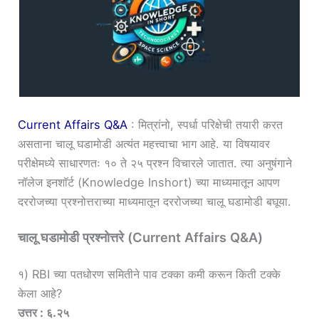
Current Affairs Q&A
: मित्रांनो, स्पर्धा परिक्षेची तयारी करत
असताना चालू घडामोडी अत्यंत महत्त्वाचा भाग आहे. या विषयावर
परीक्षेमध्ये साधारणतः १० ते २५ प्रश्न विचारले जातात. त्या अनुषंगाने
नॉलेज इनशॉर्ट (Knowledge Inshort) च्या माध्यमातून आपण
दररोजच्या प्रश्नोत्तराच्या माध्यमातून दररोजच्या चालू घडामोडी बघूया.
चालू घडामोडी प्रश्नोत्तरे (Current Affairs Q&A)
१) RBI च्या पतधोरण समितीने पाव टक्का कमी करून किती टक्के
केला आहे?
उत्तर : ६.२५