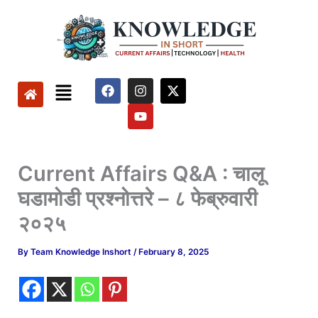
Skip
to
content
Menu
F
I
Y
X
a
n
o
-
c
s
u
t
e
t
t
w
b
a
u
i
o
g
b
t
o
r
e
t
Current Affairs Q&A : चालू
k
a
e
m
r
घडामोडी प्रश्नोत्तरे – ८ फेब्रुवारी
२०२५
By
Team Knowledge Inshort
/
February 8, 2025