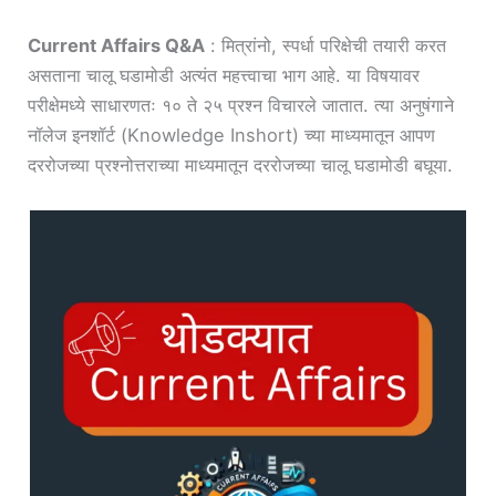
Current Affairs Q&A
: मित्रांनो, स्पर्धा परिक्षेची तयारी करत
असताना चालू घडामोडी अत्यंत महत्त्वाचा भाग आहे. या विषयावर
परीक्षेमध्ये साधारणतः १० ते २५ प्रश्न विचारले जातात. त्या अनुषंगाने
नॉलेज इनशॉर्ट (Knowledge Inshort) च्या माध्यमातून आपण
दररोजच्या प्रश्नोत्तराच्या माध्यमातून दररोजच्या चालू घडामोडी बघूया.