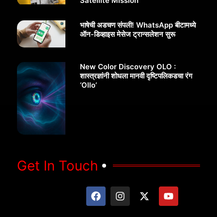
Satellite Mission
भाषेची अडचण संपली! WhatsApp बीटामध्ये
ऑन-डिव्हाइस मेसेज ट्रान्सलेशन सुरू
New Color Discovery OLO :
शास्त्रज्ञांनी शोधला मानवी दृष्टिपलिकडचा रंग
‘Ollo’
Get In Touch
F
I
X
Y
a
n
-
o
c
s
t
u