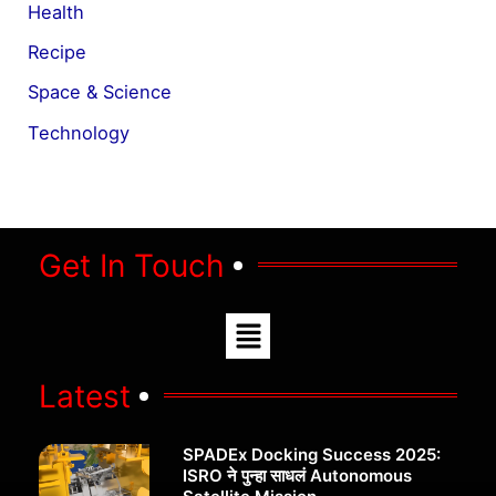
Health
Recipe
Space & Science
Technology
Get In Touch
Menu
Latest
SPADEx Docking Success 2025:
ISRO ने पुन्हा साधलं Autonomous