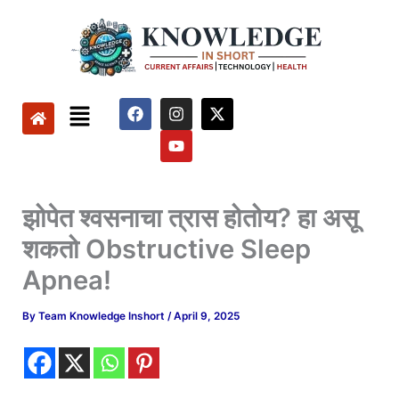
Skip
to
content
Menu
F
I
Y
X
a
n
o
-
c
s
u
t
e
t
t
w
b
a
u
i
o
g
b
t
o
r
e
t
झोपेत श्वसनाचा त्रास होतोय? हा असू
k
a
e
m
r
शकतो Obstructive Sleep
Apnea!
By
Team Knowledge Inshort
/
April 9, 2025