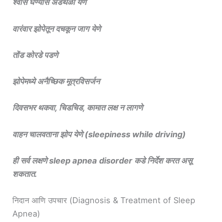
श्वास घेण्यास अडथळा येणे
वारंवार झोपेतून दचकून जाग येणे
तोंड कोरडे पडणे
झोपेमध्ये अनैच्छिक मूत्रविसर्जन
दिवसभर थकवा, चिडचिड, कामात लक्ष न लागणे
वाहन चालवताना झोप येणे (sleepiness while driving)
ही सर्व लक्षणे sleep apnea disorder कडे निर्देश करत असू
शकतात.
निदान आणि उपचार (Diagnosis & Treatment of Sleep
Apnea)