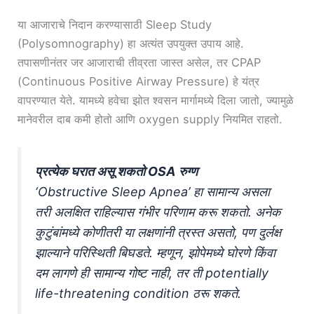
या आजाराचे निदान करण्यासाठी Sleep Study
(Polysomnography) हा अत्यंत उपयुक्त उपाय आहे.
तपासणीनंतर जर आजाराची तीव्रता जास्त असेल, तर CPAP
(Continuous Positive Airway Pressure) हे यंत्र
वापरण्यात येते. यामध्ये हवेचा झोत श्वसन मार्गामध्ये दिला जातो, ज्यामुळे
मानेवरील दाब कमी होतो आणि oxygen supply नियमित राहतो.
प्रत्येक घरात असू शकतो OSA रुग्ण
‘Obstructive Sleep Apnea’ हा सामान्य असला
तरी अलक्षित राहिल्यास गंभीर परिणाम करू शकतो. अनेक
कुटुंबांमध्ये कोणीतरी या लक्षणांनी त्रस्त असतो, पण दुर्लक्ष
झाल्याने परिस्थिती बिघडते. म्हणून, झोपेमध्ये घोरणे किंवा
दम लागणे ही सामान्य गोष्ट नाही, तर ती potentially
life-threatening condition ठरू शकते.