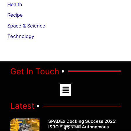
Health
Recipe
Space & Science
Technology
Get In Touch
Menu
Latest
SPADEx Docking Success 2025:
ISRO ने पुन्हा साधलं Autonomous