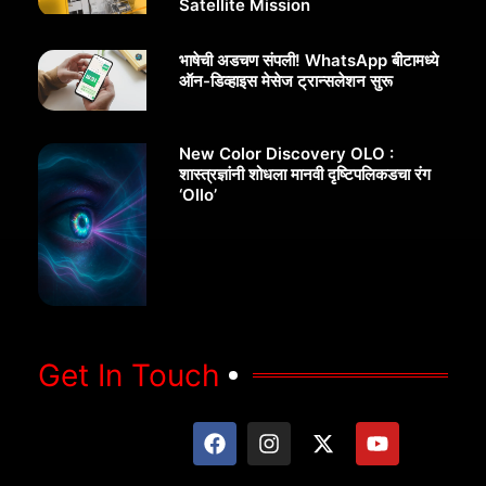
Satellite Mission
भाषेची अडचण संपली! WhatsApp बीटामध्ये
ऑन-डिव्हाइस मेसेज ट्रान्सलेशन सुरू
New Color Discovery OLO :
शास्त्रज्ञांनी शोधला मानवी दृष्टिपलिकडचा रंग
‘Ollo’
Get In Touch
F
I
X
Y
a
n
-
o
c
s
t
u