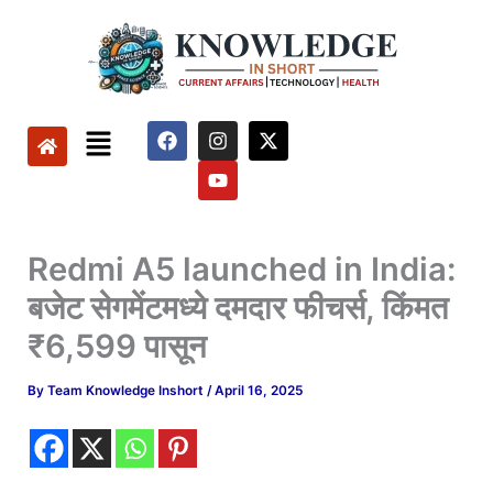
Skip
to
content
Menu
F
I
Y
X
a
n
o
-
c
s
u
t
e
t
t
w
b
a
u
i
o
g
b
t
o
r
e
t
Redmi A5 launched in India:
k
a
e
m
r
बजेट सेगमेंटमध्ये दमदार फीचर्स, किंमत
₹6,599 पासून
By
Team Knowledge Inshort
/
April 16, 2025