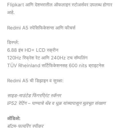
Flipkart आणि देशभरातील ऑफलाइन स्टोअर्सवर उपलब्ध होणार
आहे.
Redmi A5 स्पेसिफिकेशन्स आणि फीचर्स
डिस्प्ले:
6.88 इंच HD+ LCD स्क्रीन
120Hz रिफ्रेश रेट आणि 240Hz टच सॅम्पलिंग
TÜV Rheinland सर्टिफिकेशनसह 600 nits ब्राइटनेस
Redmi A5 ची डिझाइन व सुरक्षा:
साइड-माउंटेड फिंगरप्रिंट स्कॅनर
IP52 रेटिंग – पाण्याचे थेंब व धूळ यांच्यापासून मूलभूत संरक्षण
ऑडिओ:
बॉटम-फायरिंग स्पीकर